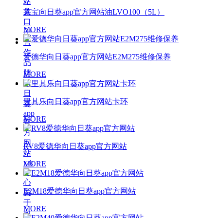
站
入
莱宝向日葵app官方网站油LVO100（5L）
口
MORE
卍
合
作
爱德华向日葵app官方网站E2M275维修保养
品
牌
MORE
向
日
里其乐向日葵app官方网站卡环
葵
app
MORE
官
方
网
RV8爱德华向日葵app官方网站
站
xrk
MORE
中
心
E2M18爱德华向日葵app官方网站
关
于
MORE
向