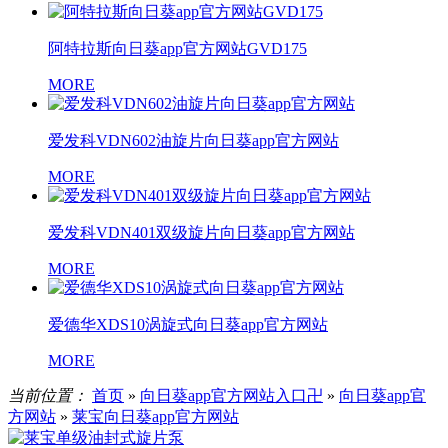
阿特拉斯向日葵app官方网站GVD175
MORE
爱发科VDN602油旋片向日葵app官方网站
MORE
爱发科VDN401双级旋片向日葵app官方网站
MORE
爱德华XDS10涡旋式向日葵app官方网站
MORE
当前位置：
首页
»
向日葵app官方网站入口卍
»
向日葵app官
方网站
»
莱宝向日葵app官方网站