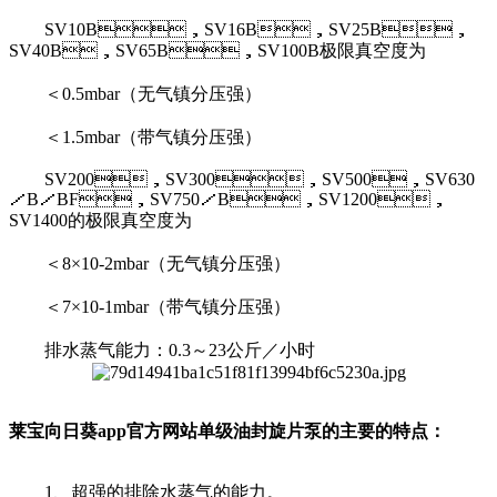
SV10B，SV16B，SV25B，
SV40B，SV65B，SV100B极限真空度为
＜0.5mbar（无气镇分压强）
＜1.5mbar（带气镇分压强）
SV200，SV300，SV500，SV630
／B／BF，SV750／B，SV1200，
SV1400的极限真空度为
＜8×10-2mbar（无气镇分压强）
＜7×10-1mbar（带气镇分压强）
排水蒸气能力：0.3～23公斤／小时
莱宝向日葵app官方网站
单级油封旋片泵的主要的特点：
1、超强的排除水蒸气的能力。