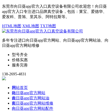
东莞市向日葵app官方入口真空设备有限公司欢迎您！向日葵
app官方入口专注进口品牌真空设备，包括：莱宝、爱德华、
爱发科、普旭、里其乐、阿特拉斯等。
HTML地图
XML地图
TXT地图
多年专注进口向日葵app官方网站、向日葵app官方网站油、向
日葵app官方网站维修
型号齐全
价格实惠
服务完善
138-2695-4831
网
网站首页
站
向日葵app官方网站
首
向日葵app官方网站油
页
向日葵app官方网站维修
向
向日葵app官方网站配件