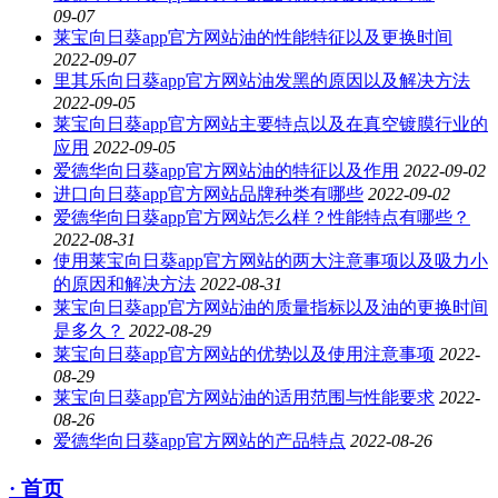
09-07
莱宝向日葵app官方网站油的性能特征以及更换时间
2022-09-07
里其乐向日葵app官方网站油发黑的原因以及解决方法
2022-09-05
莱宝向日葵app官方网站主要特点以及在真空镀膜行业的
应用
2022-09-05
爱德华向日葵app官方网站油的特征以及作用
2022-09-02
进口向日葵app官方网站品牌种类有哪些
2022-09-02
爱德华向日葵app官方网站怎么样？性能特点有哪些？
2022-08-31
使用莱宝向日葵app官方网站的两大注意事项以及吸力小
的原因和解决方法
2022-08-31
莱宝向日葵app官方网站油的质量指标以及油的更换时间
是多久？
2022-08-29
莱宝向日葵app官方网站的优势以及使用注意事项
2022-
08-29
莱宝向日葵app官方网站油的适用范围与性能要求
2022-
08-26
爱德华向日葵app官方网站的产品特点
2022-08-26
· 首页